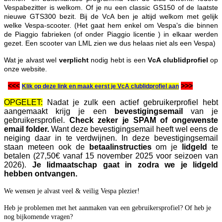
Vespabezitter is welkom. Of je nu een classic GS150 of de laatste
nieuwe GTS300 bezit. Bij de VcA ben je altijd welkom met gelijk
welke Vespa-scooter. (Het gaat hem enkel om Vespa's die binnen
de Piaggio fabrieken (of onder Piaggio licentie ) in elkaar werden
gezet. Een scooter van LML zien we dus helaas niet als een Vespa)
Wat je alvast wel
verplicht
nodig hebt is een
VcA clublidprofiel
op
onze website.
<<<
>>>
Klik op deze link en maak eerst je VcA clublidprofiel aan
OPGELET:
Nadat je zulk een actief gebruikerprofiel hebt
aangemaakt krijg je een
bevestigingsemail
van je
gebruikersprofiel.
Check zeker je SPAM of ongewenste
email folder.
Want deze bevestigingsemail heeft wel eens de
neiging daar in te verdwijnen. In deze bevestigingsemail
staan meteen ook de
betaalinstructies
om je
lidgeld
te
betalen (27,50€ vanaf 15 november 2025 voor seizoen van
2026).
Je lidmaatschap gaat in zodra we je lidgeld
hebben ontvangen.
We wensen je alvast veel & veilig Vespa plezier!
Heb je problemen met het aanmaken van een gebruikersprofiel? Of heb je
nog bijkomende vragen?